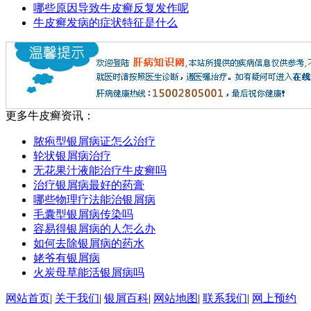
哪些原因导致牛皮癣反复发作呢
牛皮癣发病的症状特征是什么
更多牛皮癣资讯：
脓疱型银屑病证怎么治疗
轮状银屑病治疗
无花果汁液能治疗牛皮癣吗
治疗银屑病最好的药膏
哪些物理疗法能治银屑病
毛囊型银屑病传染吗
容易得银屑病的人怎么办
如何去除银屑病的药水
姥爷有银屑病
火炭母草能活银屑病吗
网站首页
|
关于我们
|
银屑百科
|
网站地图
|
联系我们
|
网上预约