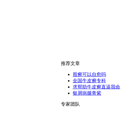
推荐文章
股癣可以自愈吗
全国牛皮癣专科
求帮助牛皮癣直逼我命
银屑病腿青紫
专家团队